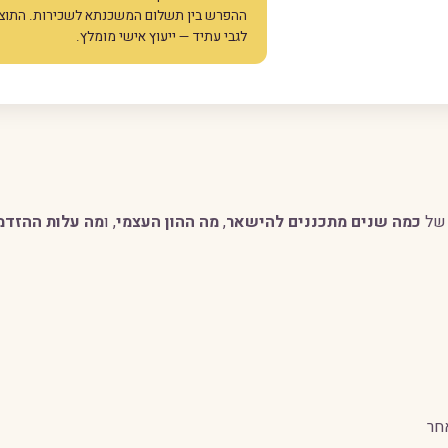
ההפרש בין תשלום המשכנתא לשכירות. התוצא
לגבי עתיד — ייעוץ אישי מומלץ.
 של
כמה שנים מתכננים להישאר
,
מה ההון העצמי
, ו
מה עלות ההזדמ
חר