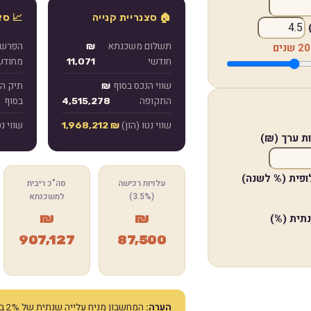
🏠 סצנריית קנייה
📈 סצ
תשלום משכנתא
הפרש 
₪
20 שנים
חודשי
מחודש
11,071
שווי הנכס בסוף
תיק ה
₪
התקופה
בסוף
4,515,278
שווי נטו (הון)
שווי נט
₪ 1,968,212
ת ערך (₪)
פית (% לשנה)
עלויות רכישה
סה"כ ריבית
(3.5%)
למשכנתא
₪
₪
נתית (%)
907,127
87,500
הערה:
המחש