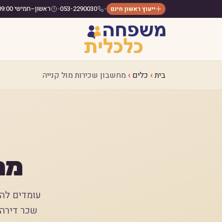
•
053-2290030
•
ראשון–חמישי 09:00–17:00
ייעוץ ראשון חינם
בית
›
כלים
›
מחשבון שכירות מול קנייה
מח
עומדים להח
שכר דירה 