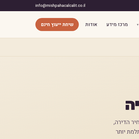
info@mishpahacalcalit.co.il
מרכז מידע
אודות
שיחת ייעוץ חינם
ה
יר הדירה,
למת יותר