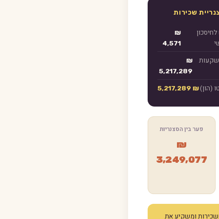
נריית שכירות
לחיסכון
₪
י
4,571
שקעות
₪
5,217,289
ו (הון)
₪ 5,217,289
פער בין הסצנריות
₪
3,249,077
בון מניח עלייה שנתית של 2% בשכירות ומשקיע את