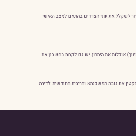
ור לשקלל את שני הצדדים בהתאם למצב האישי
ותר, עלויות העסקה (מס, עו"ד, תיווך) אוכלות את היתרון. יש גם לקחת בחשבון את
ן עצמי מינימלי של 25% לדירה ראשונה (75% מימון מקסימלי). בפועל, כדאי להגיע עם 30–35% כדי להקטין את גובה המשכנתא והריבית החודשית. לדירה