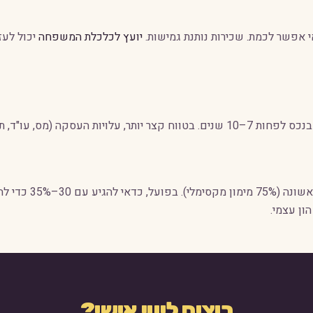
י אפשר לכמת. שכירות נותנת גמישות.
יועץ לכלכלת המשפחה
יכול לעז
בדרך כלל, קנייה משתלמת יותר כשמתכננים להישאר בנכס לפחות 7–10 שנים. בטווח קצר י
בנק ישראל מחייב הו
רוצים ליווי אישי?