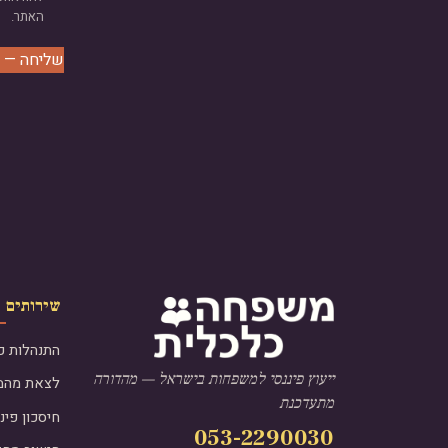
האתר.
שליחה — 
שירותים
התנהלות כ
ייעוץ פיננסי למשפחות בישראל — מהדורה
לצאת מהמי
מתעדכנת
חיסכון פינ
053-2290030