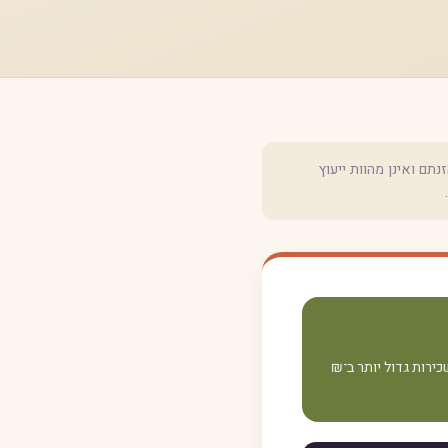
ם ואינן מהוות ייעוץ
השכירות גדול יותר ב־₪