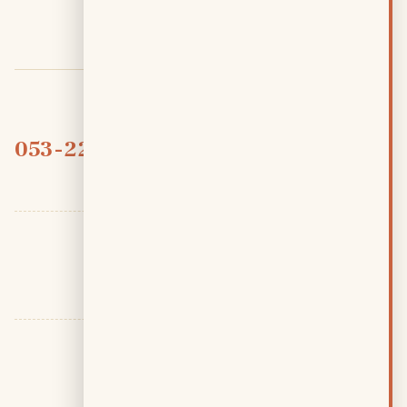
דרכי יצירת קשר
טלפון
053-2290030
חייגו בשעות הפעילות לקבלת מענה מהיר
אימייל
info@mishpahacalcalit.co.il
חוזרים אליכם תוך יום עסקים
כתובת המשרד
התעשייה 21, רעננה
פגישות פרונטליות בתיאום מראש