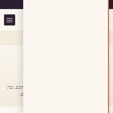
•
053-2290030
•
ייעוץ ראשון חינם
בית
›
צור קשר
צרו קשר · מענה תוך יום עסקים
+
בואו נדבר.
שיחת ייעוץ ראשונה
חינם, ללא התחייבות
. נשמע אתכם, נבין
איפה אתם נמצאים היום, ונציע איך מתחילים.