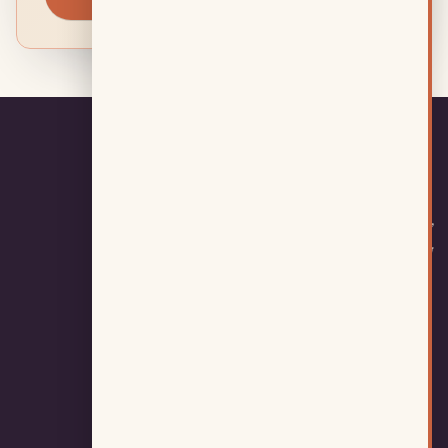
ייעוץ פיננסי למשפחות בישראל. מהשנה
ה־12 שלנו.
המשרד
שירותים
התעשייה 21, רעננה
התנהלות כלכלית
053-2290030
לצאת מהמינוס